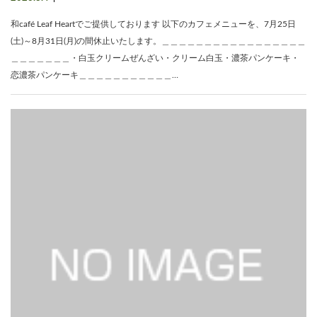
和café Leaf Heartでご提供しております 以下のカフェメニューを、7月25日
(土)～8月31日(月)の間休止いたします。＿＿＿＿＿＿＿＿＿＿＿＿＿＿＿＿＿
＿＿＿＿＿＿＿・白玉クリームぜんざい・クリーム白玉・濃茶パンケーキ・
恋濃茶パンケーキ＿＿＿＿＿＿＿＿＿＿＿…