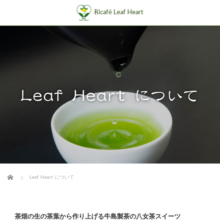
和café Leaf Heart
ホーム
Leaf Heart について
茶畑の生の茶葉から作り上げる牛島製茶の八女茶スイーツ