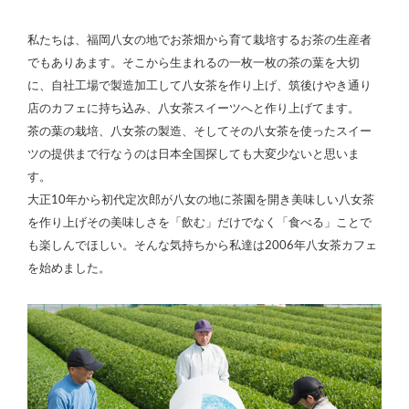
私たちは、福岡八女の地でお茶畑から育て栽培するお茶の生産者
でもありあます。そこから生まれるの一枚一枚の茶の葉を大切
に、自社工場で製造加工して八女茶を作り上げ、筑後けやき通り
店のカフェに持ち込み、八女茶スイーツへと作り上げてます。
茶の葉の栽培、八女茶の製造、そしてその八女茶を使ったスイー
ツの提供まで行なうのは日本全国探しても大変少ないと思いま
す。
大正10年から初代定次郎が八女の地に茶園を開き美味しい八女茶
を作り上げその美味しさを「飲む」だけでなく「食べる」ことで
も楽しんでほしい。そんな気持ちから私達は2006年八女茶カフェ
を始めました。