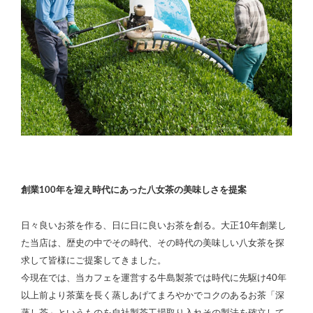
創業100年を迎え時代にあった八女茶の美味しさを提案
日々良いお茶を作る、日に日に良いお茶を創る。大正10年創業し
た当店は、歴史の中でその時代、その時代の美味しい八女茶を探
求して皆様にご提案してきました。
今現在では、当カフェを運営する牛島製茶では時代に先駆け40年
以上前より茶葉を長く蒸しあげてまろやかでコクのあるお茶「深